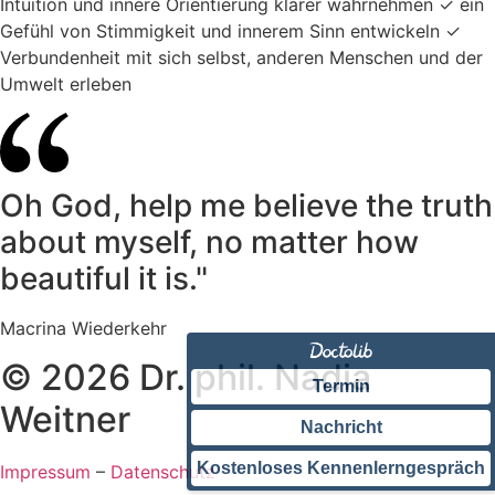
Intuition und innere Orientierung klarer wahrnehmen ✓ ein
Gefühl von Stimmigkeit und innerem Sinn entwickeln ✓
Verbundenheit mit sich selbst, anderen Menschen und der
Umwelt erleben
Oh God, help me believe the truth
about myself, no matter how
beautiful it is."
Macrina Wiederkehr
© 2026 Dr. phil. Nadia
Termin
Weitner
Nachricht
Kostenloses Kennenlerngespräch
Impressum
–
Datenschutz